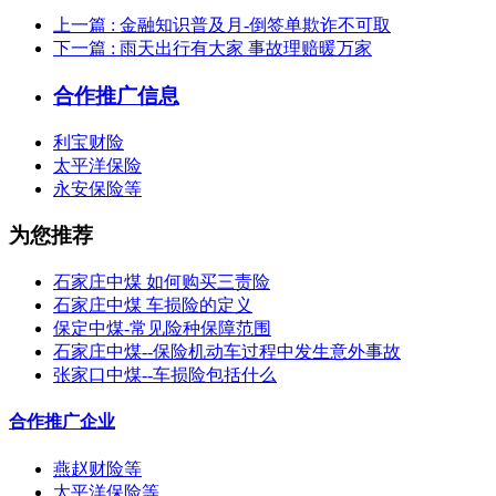
上一篇
: 金融知识普及月-倒签单欺诈不可取
下一篇
: 雨天出行有大家 事故理赔暖万家
合作推广信息
利宝财险
太平洋保险
永安保险等
为您推荐
石家庄中煤 如何购买三责险
石家庄中煤 车损险的定义
保定中煤-常见险种保障范围
石家庄中煤--保险机动车过程中发生意外事故
张家口中煤--车损险包括什么
合作推广企业
燕赵财险等
太平洋保险等